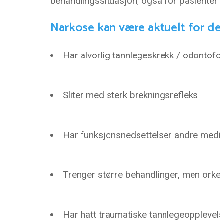
behandlingssituasjon, også for pasienter 
Narkose kan være aktuelt for d
Har alvorlig tannlegeskrekk / odontof
Sliter med sterk brekningsrefleks
Har funksjonsnedsettelser andre medi
Trenger større behandlinger, men ork
Har hatt traumatiske tannlegeopplevels