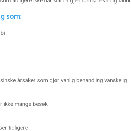
som tidligere ikke har klart å gjennomføre vanlig tann
eg som:
obi
sinske årsaker som gjør vanlig behandling vanskelig
er ikke mange besøk
er tidligere