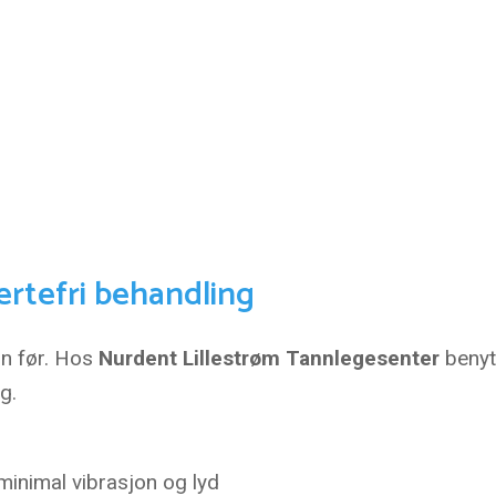
rtefri behandling
nn før. Hos
Nurdent Lillestrøm Tannlegesenter
benyt
g.
inimal vibrasjon og lyd