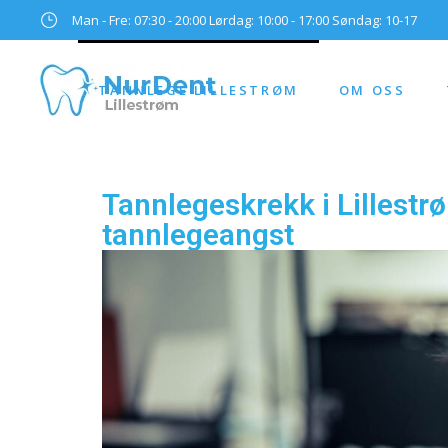
Man - Fre: 07:30 - 20:00 Lørdag: 10:00 - 17:00 Søndag: 10-17
TANNLEGE LILLESTRØM
OM OSS
Tannlegeskrekk i Lillestr
tannlegeangst