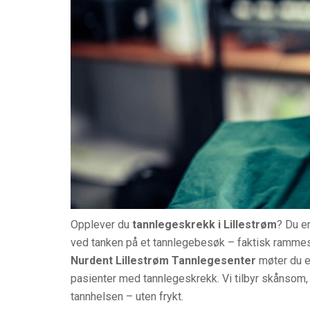
Opplever du
tannlegeskrekk i Lillestrøm
? Du e
ved tanken på et tannlegebesøk – faktisk rammes 
Nurdent Lillestrøm Tannlegesenter
møter du e
pasienter med tannlegeskrekk. Vi tilbyr skånsom,
tannhelsen – uten frykt.