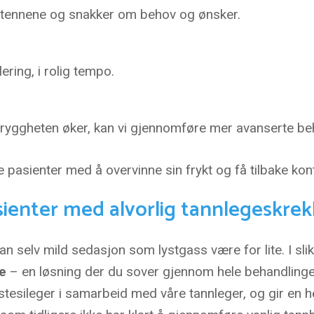
 tennene og snakker om behov og ønsker.
ering, i rolig tempo.
tryggheten øker, kan vi gjennomføre mer avanserte be
asienter med å overvinne sin frykt og få tilbake kont
ienter med alvorlig tannlegeskrek
 selv mild sedasjon som lystgass være for lite. I slike 
e
– en løsning der du sover gjennom hele behandlingen
esileger i samarbeid med våre tannleger, og gir en hel