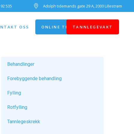
 92 535
Adolph tidemands gate 29 A, 2000 Lillestrøm
NTAKT OSS
ONLINE TIMEBESTILLING
TANNLEGEVAKT
Behandlinger
Forebyggende behandling
Fylling
Rotfylling
Tannlegeskrekk