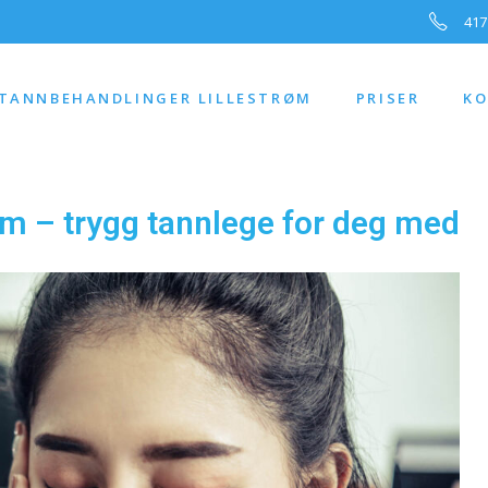
417
TANNBEHANDLINGER LILLESTRØM
PRISER
KO
øm – trygg tannlege for deg med