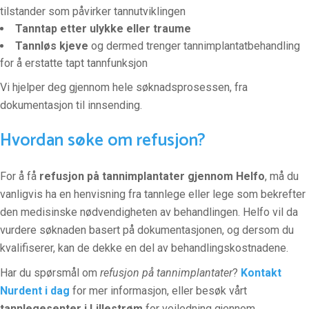
tilstander som påvirker tannutviklingen
Tanntap etter ulykke eller traume
Tannløs kjeve
og dermed trenger tannimplantatbehandling
for å erstatte tapt tannfunksjon
Vi hjelper deg gjennom hele søknadsprosessen, fra
dokumentasjon til innsending.
Hvordan søke om refusjon?
For å få
refusjon på tannimplantater gjennom
Helfo
, må du
vanligvis ha en henvisning fra tannlege eller lege som bekrefter
den medisinske nødvendigheten av behandlingen. Helfo vil da
vurdere søknaden basert på dokumentasjonen, og dersom du
kvalifiserer, kan de dekke en del av behandlingskostnadene.
Har du spørsmål om
refusjon på tannimplantater
?
Kontakt
Nurdent i dag
for mer informasjon, eller besøk vårt
tannlegesenter i Lillestrøm
for veiledning gjennom