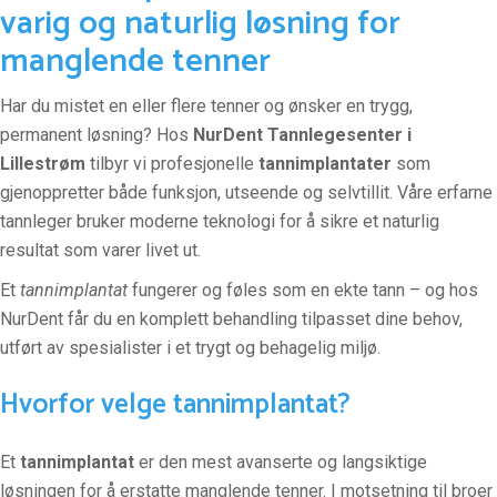
varig og naturlig løsning for
manglende tenner
Har du mistet en eller flere tenner og ønsker en trygg,
permanent løsning? Hos
NurDent Tannlegesenter i
Lillestrøm
tilbyr vi profesjonelle
tannimplantater
som
gjenoppretter både funksjon, utseende og selvtillit. Våre erfarne
tannleger bruker moderne teknologi for å sikre et naturlig
resultat som varer livet ut.
Et
tannimplantat
fungerer og føles som en ekte tann – og hos
NurDent får du en komplett behandling tilpasset dine behov,
utført av spesialister i et trygt og behagelig miljø.
Hvorfor velge tannimplantat?
Et
tannimplantat
er den mest avanserte og langsiktige
løsningen for å erstatte manglende tenner. I motsetning til broer