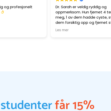
ig og profesjonelt
Dr. Sarah er veldig ryddig og
r
oppmerksom. Hun fjernet 4 te
meg, 1 av dem hadde cyste, 
dem forsiktig opp og fjernet s
Jeg fylte 7 tenner. Klinikken h
Les mer
atmosfære, legene og assis
er veldig hyggelige. Jeg anbef
Hilsen, Anna.
 studenter
får 15%