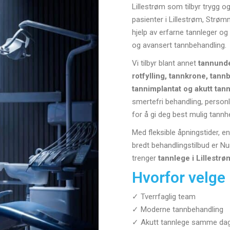
Lillestrøm som tilbyr trygg o
pasienter i Lillestrøm, Strø
hjelp av erfarne tannleger og
og avansert tannbehandling.
Vi tilbyr blant annet
tannunde
rotfylling, tannkrone, tannb
tannimplantat og akutt tan
smertefri behandling, person
for å gi deg best mulig tannh
Med fleksible åpningstider, en
bredt behandlingstilbud er Nu
trenger
tannlege i Lillestrø
Hvorfor velge
✓ Tverrfaglig team
✓ Moderne tannbehandling
✓ Akutt tannlege samme da