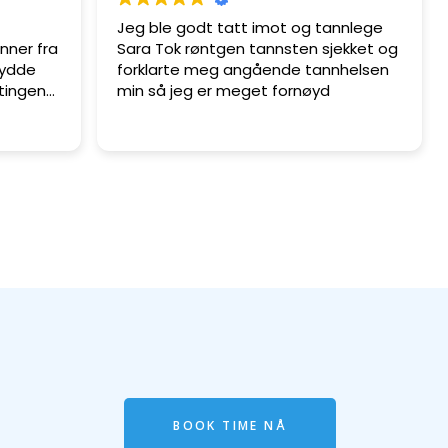
Jeg ble godt tatt imot og tannlege
nner fra
Sara Tok røntgen tannsten sjekket og
sydde
forklarte meg angående tannhelsen
tingene.
min så jeg er meget fornøyd
ar en god
tentene
aler!
BOOK TIME NÅ