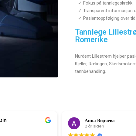
✓ Fokus på tannlegeskrekk
✓ Transparent informasjon o
✓ Pasientoppfølging over tid
Tannlege Lillestr
Romerike
Nurdent Lillestrøm hjelper pas
Kjeller, Rælingen, Skedsmoko
tannbehandling.
Din
Анна Видяева
n
2 år siden