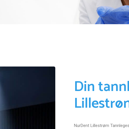
Din tannl
Lillestr
NurDent Lillestrøm Tannleges