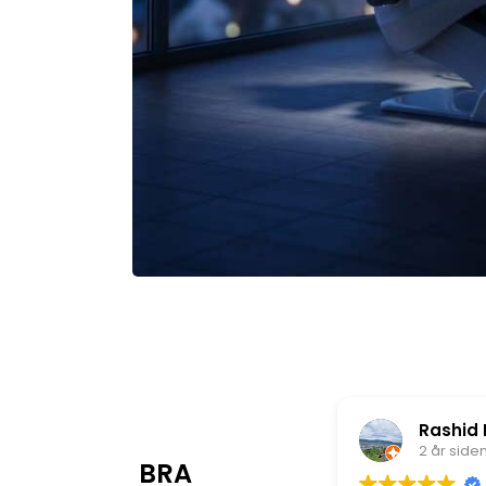
Endrit Daka
Rashid 
1 år siden
2 år side
BRA