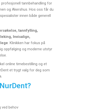
g profesjonell tannbehandling for
mmen og Akershus. Hos oss får du
 spesialister innen både generell
rsøkelse, tannfylling,
leking, Invisalign,
nlege
. Klinikken har fokus på
lig oppfølging og moderne utstyr
else.
kel online timebestilling og et
rDent et trygt valg for deg som
m
.
 NurDent?
g ved behov