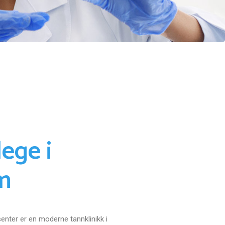
ege i
øm
enter er en moderne tannklinikk i