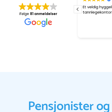
umber One
Et veldig hyggel
tannlegekonto
Ifølge
81 anmeldelser
Pensjonister og