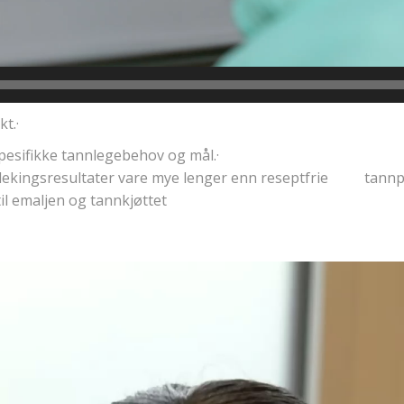
 økt.·
spesifikke tannlegebehov og mål.·
e blekingsresultater vare mye lenger enn reseptfrie tannp
il emaljen og tannkjøttet