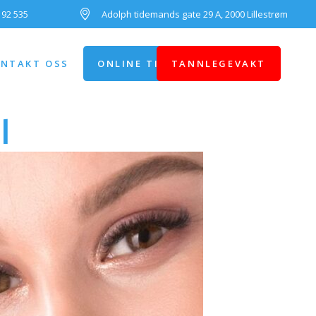
 92 535
Adolph tidemands gate 29 A, 2000 Lillestrøm
NTAKT OSS
ONLINE TIMEBESTILLING
TANNLEGEVAKT
l