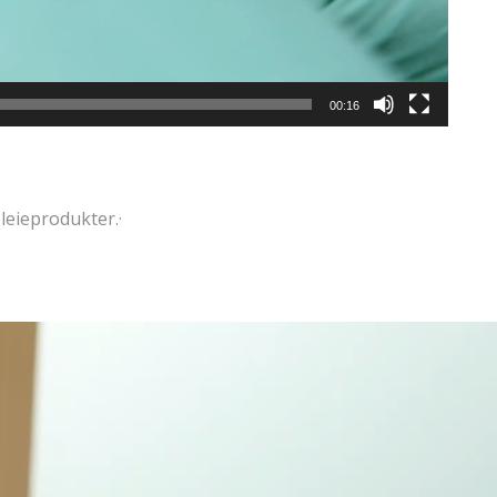
00:16
leieprodukter.·