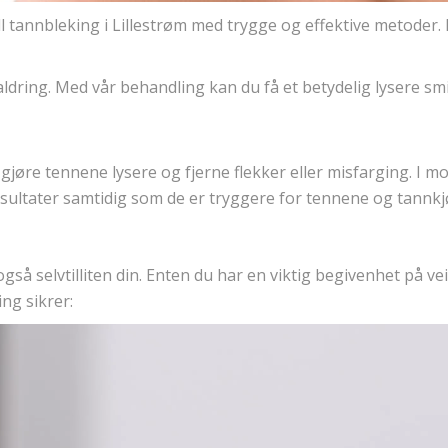
 tannbleking i Lillestrøm med trygge og effektive metoder. B
aldring. Med vår behandling kan du få et betydelig lysere smi
øre tennene lysere og fjerne flekker eller misfarging. I mo
ultater samtidig som de er tryggere for tennene og tannkjø
også selvtilliten din. Enten du har en viktig begivenhet på 
ing sikrer: