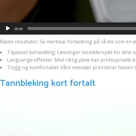
00:00
Raske resultater: Se merkbar forbedring på så lite som én
Tilpasset behandling: Løsninger skreddersydd for dine 
Langvarige effekter: Med riktig pleie kan profesjonell
Trygg og komfortabel: Våre metoder prioriterer helsen t
Tannbleking kort fortalt