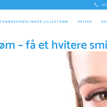
417
TANNBEHANDLINGER LILLESTRØM
PRISER
KO
øm – få et hvitere smi