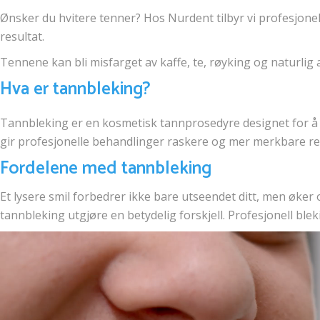
Ønsker du hvitere tenner? Hos Nurdent tilbyr vi profesjonell
resultat.
Tennene kan bli misfarget av kaffe, te, røyking og naturlig 
Hva er tannbleking?
Tannbleking er en kosmetisk tannprosedyre designet for å gj
gir profesjonelle behandlinger raskere og mer merkbare res
Fordelene med tannbleking
Et lysere smil forbedrer ikke bare utseendet ditt, men øker 
tannbleking utgjøre en betydelig forskjell. Profesjonell blek
Video
Player