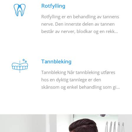
uten skjemmende regulering.
Rotfylling
Rotfylling er en behandling av tannens
nerve. Den innerste delen av tannen
består av nerver, blodkar og en rekke
celler som bidrar til at tannen lever og
har det bra. En tann rotfylles for å
gjøre et forsøk for å bevare tannen,
Tannbleking
slik at man unngår å trekke tannen..
Tannbleking Når tannbleking utføres
hos en dyktig tannlege er den
skånsom og enkel behandling som gir
tennene et hvitere ytre. behandlingen
er som regel smertefri og utføres uten
bedøvelse.