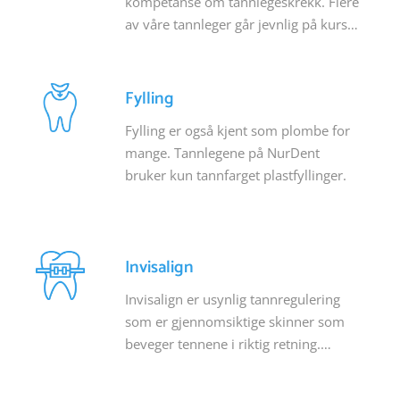
kompetanse om tannlegeskrekk. Flere
av våre tannleger går jevnlig på kurs
for å gi pasientene sine trygg og god
behandling.
Fylling
Fylling er også kjent som plombe for
mange. Tannlegene på NurDent
bruker kun tannfarget plastfyllinger.
Invisalign
Invisalign er usynlig tannregulering
som er gjennomsiktige skinner som
beveger tennene i riktig retning.
Invisalign er tannreguleringen for deg
som har lyst å rette opp tennene –