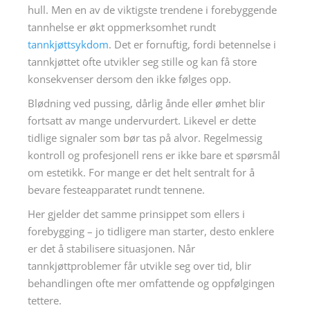
hull. Men en av de viktigste trendene i forebyggende
tannhelse er økt oppmerksomhet rundt
tannkjøttsykdom
. Det er fornuftig, fordi betennelse i
tannkjøttet ofte utvikler seg stille og kan få store
konsekvenser dersom den ikke følges opp.
Blødning ved pussing, dårlig ånde eller ømhet blir
fortsatt av mange undervurdert. Likevel er dette
tidlige signaler som bør tas på alvor. Regelmessig
kontroll og profesjonell rens er ikke bare et spørsmål
om estetikk. For mange er det helt sentralt for å
bevare festeapparatet rundt tennene.
Her gjelder det samme prinsippet som ellers i
forebygging – jo tidligere man starter, desto enklere
er det å stabilisere situasjonen. Når
tannkjøttproblemer får utvikle seg over tid, blir
behandlingen ofte mer omfattende og oppfølgingen
tettere.