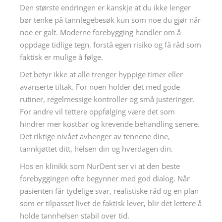
Den største endringen er kanskje at du ikke lenger
bør tenke på tannlegebesøk kun som noe du gjør når
noe er galt. Moderne forebygging handler om å
oppdage tidlige tegn, forstå egen risiko og få råd som
faktisk er mulige å følge.
Det betyr ikke at alle trenger hyppige timer eller
avanserte tiltak. For noen holder det med gode
rutiner, regelmessige kontroller og små justeringer.
For andre vil tettere oppfølging være det som
hindrer mer kostbar og krevende behandling senere.
Det riktige nivået avhenger av tennene dine,
tannkjøttet ditt, helsen din og hverdagen din.
Hos en klinikk som NurDent ser vi at den beste
forebyggingen ofte begynner med god dialog. Når
pasienten får tydelige svar, realistiske råd og en plan
som er tilpasset livet de faktisk lever, blir det lettere å
holde tannhelsen stabil over tid.