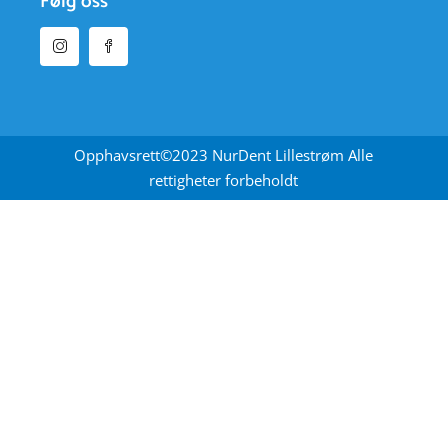
Følg oss
Opphavsrett©2023 NurDent Lillestrøm Alle
rettigheter forbeholdt