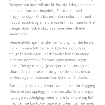
Tidligere var kontroll ofte lik for alle. I dag vet man at
behovene varierer betydelig. En student med
uregelmessige måltider, en småbarnsforelder med
høyt stressnivå og en eldre pasient med munntørrhet
trenger ikke nødvendigvis samme intervall eller
samme råd.
Denne utviklingen handler om to ting. For det første
har klinikkene fått bedre verktøy for å oppdage
tidlige forandringer. For det andre har pasientene
blitt mer opptatt av å bevare egne tenner lengst
mulig. Det gir mening. Jo tidligere man ser tegn til
slitasje, betennelse eller begynnende karies, desto
enklere og mer skånsomt kan det ofte håndteres.
Samtidig er det viktig å være ærlig om at forebygging
ikke er et fast opplegg som passer alle. Noen trenger
hyppigere oppfølging, mens andre kan klare seg fint
med vanlige kontroller og enkle justeringer hjemme.