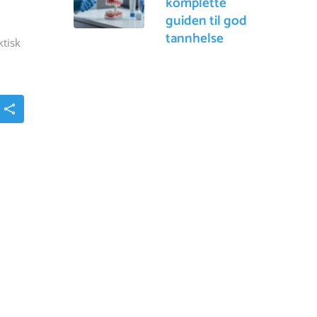
komplette
guiden til god
tannhelse
ktisk