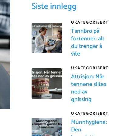
Siste innlegg
UKATEGORISERT
Tannbro på
fortenner: alt
du trenger å
vite
UKATEGORISERT
Attrisjon: Når
tennene slites
ned av
gnissing
UKATEGORISERT
Munnhygiene:
Den