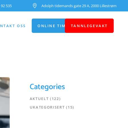
 92 535
Adolph tidemands gate 29 A, 2000 Lillestrøm
NTAKT OSS
ONLINE TIMEBESTILLING
TANNLEGEVAKT
Categories
AKTUELT
(122)
UKATEGORISERT
(15)