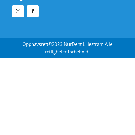
Opphavsrett©2023 NurDent Lillestrøm Alle
rettigheter forbeholdt