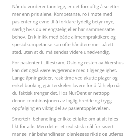
Når du vurderer tannlege, er det fornuftig å se etter
mer enn pris alene. Kompetanse, ro i møte med
pasienter og evne til å forklare tydelig betyr mye,
særlig hvis du er engstelig eller har sammensatte
behov. En klinikk med både allmennpraktikere og
spesialkompetanse kan ofte håndtere mer på ett
sted, uten at du må sendes videre unødvendig.
For pasienter i Lillestrøm, Oslo og resten av Akershus
kan det også være avgjørende med tilgjengelighet.
Lange åpningstider, rask time ved akutte plager og
enkel booking gjør terskelen lavere for å få hjelp når
du faktisk trenger det. Hos NurDent er nettopp
denne kombinasjonen av faglig bredde og trygg
oppfølging en viktig del av pasientopplevelsen.
Smertefri behandling er ikke et løfte om at alt føles
likt for alle. Men det er et realistisk mål for svært
mange, når behandlingen planlegges riktig og utføres