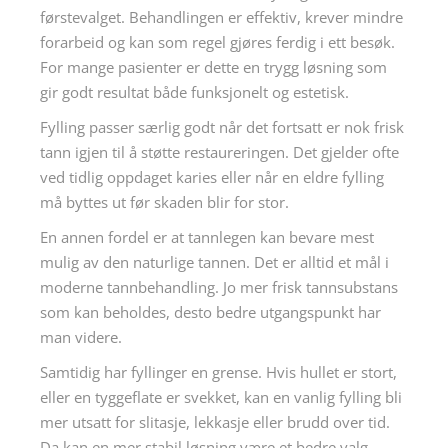
førstevalget. Behandlingen er effektiv, krever mindre
forarbeid og kan som regel gjøres ferdig i ett besøk.
For mange pasienter er dette en trygg løsning som
gir godt resultat både funksjonelt og estetisk.
Fylling passer særlig godt når det fortsatt er nok frisk
tann igjen til å støtte restaureringen. Det gjelder ofte
ved tidlig oppdaget karies eller når en eldre fylling
må byttes ut før skaden blir for stor.
En annen fordel er at tannlegen kan bevare mest
mulig av den naturlige tannen. Det er alltid et mål i
moderne tannbehandling. Jo mer frisk tannsubstans
som kan beholdes, desto bedre utgangspunkt har
man videre.
Samtidig har fyllinger en grense. Hvis hullet er stort,
eller en tyggeflate er svekket, kan en vanlig fylling bli
mer utsatt for slitasje, lekkasje eller brudd over tid.
Da kan en mer stabil løsning være et bedre valg.