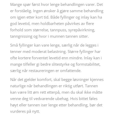
Mange spør først hvor lenge behandlingen varer. Det
er forståelig. Ingen ønsker å gjøre samme behandling
om igjen etter kort tid. Både fyllinger og inlay kan ha
god levetid, men holdbarheten påvirkes av flere
forhold som størrelse, tannpuss, syrepåvirkning,
tanngnissing og hvor i munnen tannen sitter.
Små fyllinger kan vare lenge, særlig når de legges i
tenner med moderat belastning. Større fyllinger har
ofte kortere forventet levetid enn mindre. Inlay kan i
mange tilfeller gi bedre slitestyrke og formstabilitet,
særlig når restaureringen er omfattende.
Når det gjelder komfort, skal begge løsninger kjennes
naturlige når behandlingen er riktig utført. Tannen
kan være litt øm rett etterpå, men du skal ikke måtte
venne deg til vedvarende ubehag. Hvis bittet føles
høyt eller tannen iser lenge etter behandling, bør det
vurderes på nytt.