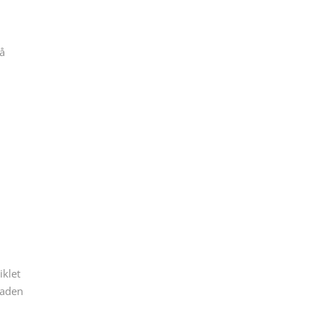
på
iklet
kaden