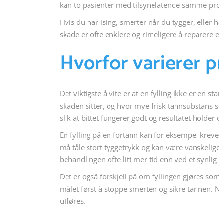
kan to pasienter med tilsynelatende samme prob
Hvis du har ising, smerter når du tygger, eller ha
skade er ofte enklere og rimeligere å reparere e
Hvorfor varierer 
Det viktigste å vite er at en fylling ikke er en
skaden sitter, og hvor mye frisk tannsubstans s
slik at bittet fungerer godt og resultatet holder 
En fylling på en fortann kan for eksempel kreve e
må tåle stort tyggetrykk og kan være vanskelig
behandlingen ofte litt mer tid enn ved et synlig h
Det er også forskjell på om fyllingen gjøres so
målet først å stoppe smerten og sikre tannen. 
utføres.