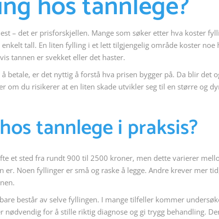
ling hos tannlege?
st – det er prisforskjellen. Mange som søker etter hva koster fyll
nkelt tall. En liten fylling i et lett tilgjengelig område koster noe 
hvis tannen er svekket eller det haster.
å betale, er det nyttig å forstå hva prisen bygger på. Da blir det 
er om du risikerer at en liten skade utvikler seg til en større og dy
 hos tannlege i praksis?
 ofte et sted fra rundt 900 til 2500 kroner, men dette varierer mel
 er. Noen fyllinger er små og raske å legge. Andre krever mer tid
nnen.
 bare består av selve fyllingen. I mange tilfeller kommer undersøk
r nødvendig for å stille riktig diagnose og gi trygg behandling. De