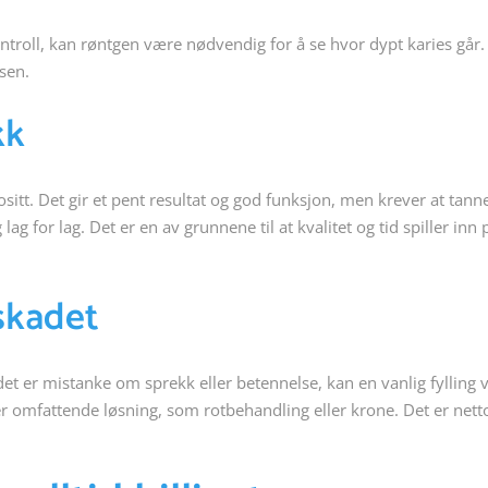
ontroll, kan røntgen være nødvendig for å se hvor dypt karies går.
sen.
kk
positt. Det gir et pent resultat og god funksjon, men krever at tann
ag for lag. Det er en av grunnene til at kvalitet og tid spiller inn 
skadet
det er mistanke om sprekk eller betennelse, kan en vanlig fylling
er omfattende løsning, som rotbehandling eller krone. Det er net