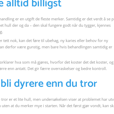
e alltid billigst
ndling er en utgift de fleste merker. Samtidig er det verdt å se 
te et hull der og da – den skal fungere godt når du tygger, kjennes
g.
ter tett nok, kan det føre til ubehag, ny karies eller behov for ny
 kan derfor være gunstig, men bare hvis behandlingen samtidig er
orklarer hva som må gjøres, hvorfor det koster det det koster, og
ørre enn antatt. Det gir færre overraskelser og bedre kontroll.
 bli dyrere enn du tror
or er et lite hull, men undersøkelsen viser at problemet har utv
n uten at du merker mye i starten. Når det først gjør vondt, kan s