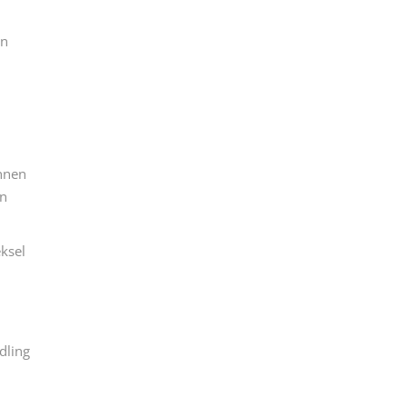
en
annen
en
eksel
dling