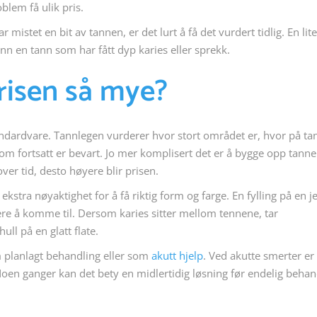
lem få ulik pris.
r mistet en bit av tannen, er det lurt å få det vurdert tidlig. En lit
nn en tann som har fått dyp karies eller sprekk.
prisen så mye?
 standardvare. Tannlegen vurderer hvor stort området er, hvor på t
om fortsatt er bevart. Jo mer komplisert det er å bygge opp tann
over tid, desto høyere blir prisen.
kstra nøyaktighet for å få riktig form og farge. En fylling på en j
ere å komme til. Dersom karies sitter mellom tennene, tar
ull på en glatt flate.
m planlagt behandling eller som
akutt hjelp
. Ved akutte smerter er
Noen ganger kan det bety en midlertidig løsning før endelig behan