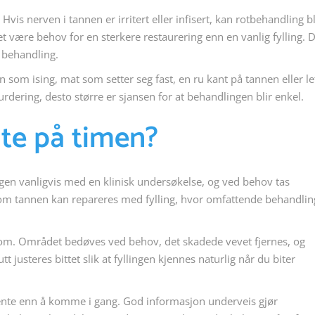
 Hvis nerven i tannen er irritert eller infisert, kan rotbehandling bl
 være behov for en sterkere restaurering enn en vanlig fylling. 
 behandling.
 som ising, mat som setter seg fast, en ru kant på tannen eller le
rdering, desto større er sjansen for at behandlingen blir enkel.
te på timen?
egen vanligvis med en klinisk undersøkelse, og ved behov tas
v om tannen kan repareres med fylling, hvor omfattende behandli
om. Området bedøves ved behov, det skadede vevet fjernes, og
t justeres bittet slik at fyllingen kjennes naturlig når du biter
 vente enn å komme i gang. God informasjon underveis gjør