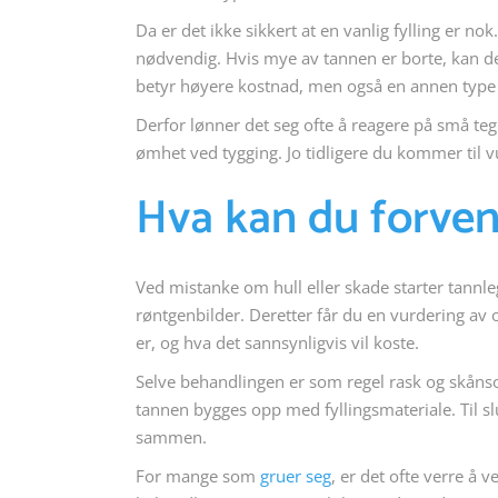
Da er det ikke sikkert at en vanlig fylling er nok.
nødvendig. Hvis mye av tannen er borte, kan det
betyr høyere kostnad, men også en annen type
Derfor lønner det seg ofte å reagere på små tegn
ømhet ved tygging. Jo tidligere du kommer til vu
Hva kan du forven
Ved mistanke om hull eller skade starter tannl
røntgenbilder. Deretter får du en vurdering a
er, og hva det sannsynligvis vil koste.
Selve behandlingen er som regel rask og skåns
tannen bygges opp med fyllingsmateriale. Til slut
sammen.
For mange som
gruer seg
, er det ofte verre å