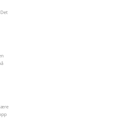
 Det
en
på
 være
topp