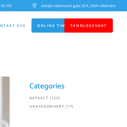
 92 535
Adolph tidemands gate 29 A, 2000 Lillestrøm
NTAKT OSS
ONLINE TIMEBESTILLING
TANNLEGEVAKT
Categories
AKTUELT
(122)
UKATEGORISERT
(17)