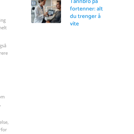
Tannbro på
fortenner: alt
du trenger å
ing
vite
helt
også
rere
lom
,
else,
rfor