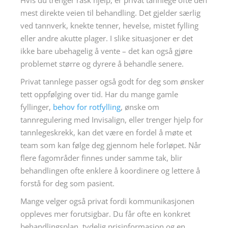
mest direkte veien til behandling. Det gjelder særlig
ved tannverk, knekte tenner, hevelse, mistet fylling
eller andre akutte plager. I slike situasjoner er det
ikke bare ubehagelig å vente – det kan også gjøre
problemet større og dyrere å behandle senere.
Privat tannlege passer også godt for deg som ønsker
tett oppfølging over tid. Har du mange gamle
fyllinger,
behov for rotfylling
, ønske om
tannregulering med Invisalign, eller trenger hjelp for
tannlegeskrekk, kan det være en fordel å møte et
team som kan følge deg gjennom hele forløpet. Når
flere fagområder finnes under samme tak, blir
behandlingen ofte enklere å koordinere og lettere å
forstå for deg som pasient.
Mange velger også privat fordi kommunikasjonen
oppleves mer forutsigbar. Du får ofte en konkret
behandlingsplan, tydelig prisinformasjon og en