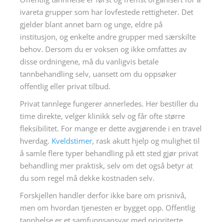
ivareta grupper som har lovfestede rettigheter. Det
gjelder blant annet barn og unge, eldre på
institusjon, og enkelte andre grupper med særskilte
behov. Dersom du er voksen og ikke omfattes av
disse ordningene, må du vanligvis betale
tannbehandling selv, uansett om du oppsøker
offentlig eller privat tilbud.
Privat tannlege fungerer annerledes. Her bestiller du
time direkte, velger klinikk selv og får ofte større
fleksibilitet. For mange er dette avgjørende i en travel
hverdag.
Kveldstimer
, rask akutt hjelp og mulighet til
å samle flere typer behandling på ett sted gjør privat
behandling mer praktisk, selv om det også betyr at
du som regel må dekke kostnaden selv.
Forskjellen handler derfor ikke bare om prisnivå,
men om hvordan tjenesten er bygget opp. Offentlig
tannhelse er et samfunnsansvar med prioriterte