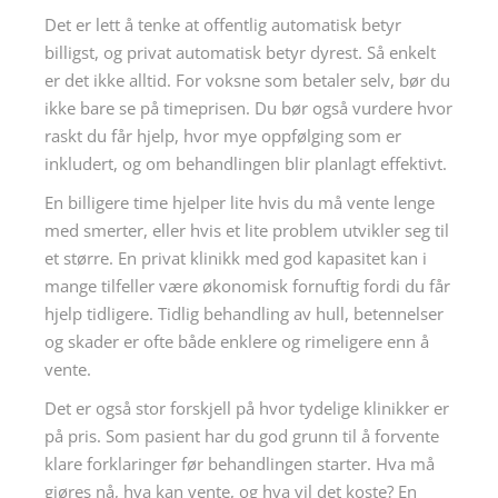
Det er lett å tenke at offentlig automatisk betyr
billigst, og privat automatisk betyr dyrest. Så enkelt
er det ikke alltid. For voksne som betaler selv, bør du
ikke bare se på timeprisen. Du bør også vurdere hvor
raskt du får hjelp, hvor mye oppfølging som er
inkludert, og om behandlingen blir planlagt effektivt.
En billigere time hjelper lite hvis du må vente lenge
med smerter, eller hvis et lite problem utvikler seg til
et større. En privat klinikk med god kapasitet kan i
mange tilfeller være økonomisk fornuftig fordi du får
hjelp tidligere. Tidlig behandling av hull, betennelser
og skader er ofte både enklere og rimeligere enn å
vente.
Det er også stor forskjell på hvor tydelige klinikker er
på pris. Som pasient har du god grunn til å forvente
klare forklaringer før behandlingen starter. Hva må
gjøres nå, hva kan vente, og hva vil det koste? En