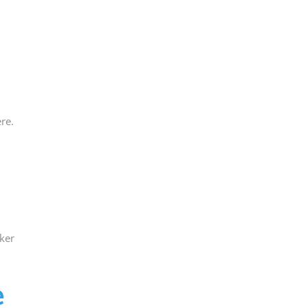
re.
u
ker
e