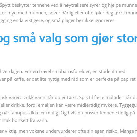
pytt beskytter tennene ved å nøytralisere syrer og hjelpe munn
ster mye med munnen, sover dårlig eller ofte føler deg tørr i mun
ygging enda viktigere, og små plager bør ikke ignoreres.
 og små valg som gjør sto
 hverdagen. For en travel småbarnsforelder, en student med
er på kaffe, er det lite nyttig med råd som er perfekte på papire
tisk varer. Drikk vann når du er tørst. Spis til faste måltider når d
t eller drikke, fordi emaljen kan være midlertidig mykere. Tygge
g når tannpuss ikke er mulig. Og hvis du pusser tennene tidlig på
nntak bortsett fra vann.
ner viktig, men voksne undervurderer ofte sin egen risiko. Mange f