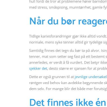
hull fordi de tror at problemene hører barndom
med stress, småspising, munntørrhet, gamle fyllin
Når du bør reagere 
Tidlige kariesforandringer gjør ikke alltid vondt.
normale, mens syke tenner alltid gir tydelige s
Samtidig finnes det tegn du bør ta på alvor. Is
tenner, mat som setter seg fast på ett bestemt 
annerledes, er verdt å få vurdert. Det betyr i
sjekker det
, desto større er sjansen for at prob
Dette er også grunnen til at
jevnlige undersøkel
røntgen ved behov kan avdekke begynnende skad
dem selv. For mange blir det både mer forutsigb
Det finnes ikke én