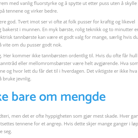
em med vanlig fluorstyrke og å spytte ut etter puss uten å skylle 
på tennene og virker bedre.
 god. Tvert imot ser vi ofte at folk pusser for kraftig og likevel
akerst i munnen. En myk børste, rolig teknikk og to minutter e
ektrisk tannbørste kan være et godt valg for mange, særlig hvis du
 å vite om du pusser godt nok.
. Her kommer ikke tannbørsten ordentlig til. Hvis du ofte får hull
an tanntråd eller mellomromsbørster være helt avgjørende. Hva so
 og hvor lett du får det til i hverdagen. Det viktigste er ikke hv
å bruke jevnlig.
kke bare om mengde
odteri, men det er ofte hyppigheten som gjør mest skade. Hver ga
utsettes tennene for et angrep. Hvis dette skjer mange ganger i lø
e seg.