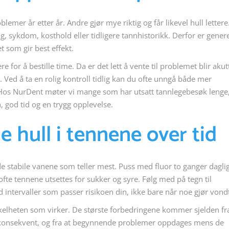
lemer år etter år. Andre gjør mye riktig og får likevel hull lettere
, sykdom, kosthold eller tidligere tannhistorikk. Derfor er genere
t som gir best effekt.
 for å bestille time. Da er det lett å vente til problemet blir akut
 Ved å ta en rolig kontroll tidlig kan du ofte unngå både mer
Hos NurDent møter vi mange som har utsatt tannlegebesøk lenge
, god tid og en trygg opplevelse.
 hull i tennene over tid
de stabile vanene som teller mest. Puss med fluor to ganger daglig
te tennene utsettes for sukker og syre. Følg med på tegn til
 intervaller som passer risikoen din, ikke bare når noe gjør vond
kelheten som virker. De største forbedringene kommer sjelden fr
t konsekvent, og fra at begynnende problemer oppdages mens de