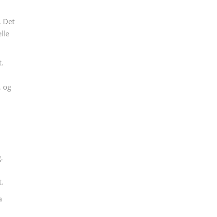
. Det
lle
t.
, og
.
t.
a