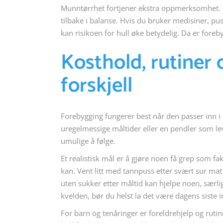
Munntørrhet fortjener ekstra oppmerksomhet. S
tilbake i balanse. Hvis du bruker medisiner, pu
kan risikoen for hull øke betydelig. Da er foreb
Kosthold, rutiner
forskjell
Forebygging fungerer best når den passer inn i
uregelmessige måltider eller en pendler som lev
umulige å følge.
Et realistisk mål er å gjøre noen få grep som fak
kan. Vent litt med tannpuss etter svært sur ma
uten sukker etter måltid kan hjelpe noen, særli
kvelden, bør du helst la det være dagens siste i
For barn og tenåringer er foreldrehjelp og ruti