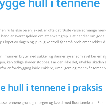
ygge hull i tennene
er en ru følelse på en jeksel, er ofte det første varselet mange merk
, handler svaret sjelden om ett enkelt grep. Det handler om gode
ep i løpet av dagen og jevnlig kontroll før små problemer rekker å 
rier i munnen bryter ned sukker og danner syrer som svekker emal
gjen, kan tidlige skader stoppes. Får den ikke det, utvikler skaden 
erfor er forebygging både enklere, rimeligere og mer skånsomt e
hull i tennene i praksis
 pusse tennene grundig morgen og kveld med fluortannkrem. For