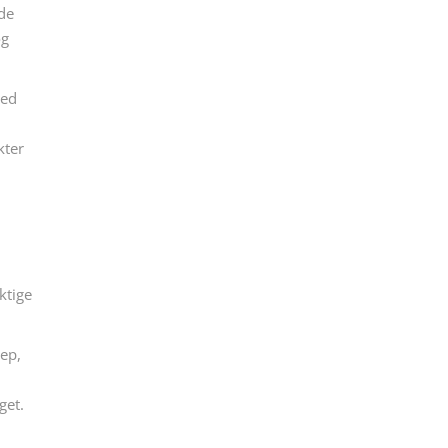
nde
og
ned
kter
ktige
rep,
get.