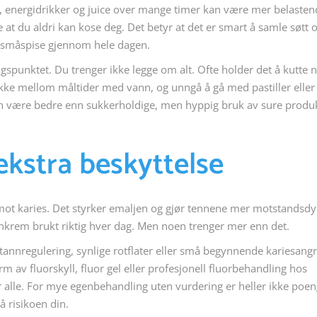
us, energidrikker og juice over mange timer kan være mer belaste
e at du aldri kan kose deg. Det betyr at det er smart å samle søtt 
og småspise gjennom hele dagen.
ngspunktet. Du trenger ikke legge om alt. Ofte holder det å kutte 
rikke mellom måltider med vann, og unngå å gå med pastiller eller
kan være bedre enn sukkerholdige, men hyppig bruk av sure produ
ekstra beskyttelse
mot karies. Det styrker emaljen og gjør tennene mer motstandsdy
nnkrem brukt riktig hver dag. Men noen trenger mer enn det.
tannregulering, synlige rotflater eller små begynnende kariesang
rm av fluorskyll, fluor gel eller profesjonell fluorbehandling hos
r alle. For mye egenbehandling uten vurdering er heller ikke poen
å risikoen din.