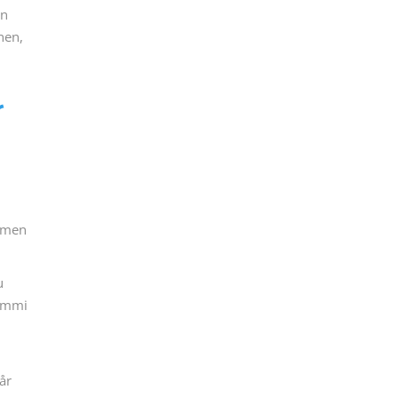
en
nen,
r
t men
u
gummi
år