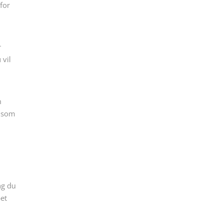
for
r
 vil
m
a som
ng du
pet