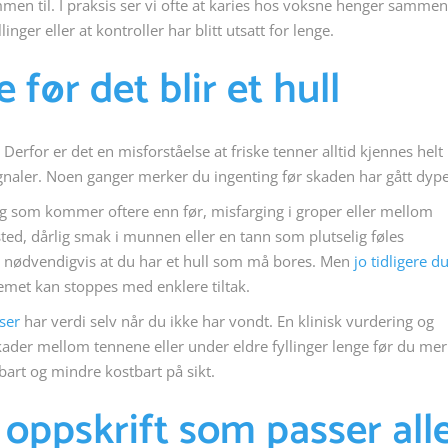
men til. I praksis ser vi ofte at karies hos voksne henger sammen
ger eller at kontroller har blitt utsatt for lenge.
før det blir et hull
 Derfor er det en misforståelse at friske tenner alltid kjennes helt
ignaler. Noen ganger merker du ingenting før skaden har gått dype
ing som kommer oftere enn før, misfarging i groper eller mellom
sted, dårlig smak i munnen eller en tann som plutselig føles
kke nødvendigvis at du har et hull som må bores. Men
jo tidligere d
lemet kan stoppes med enklere tiltak.
ser
har verdi selv når du ikke har vondt. En klinisk vurdering og
er mellom tennene eller under eldre fyllinger lenge før du mer
art og mindre kostbart på sikt.
 oppskrift som passer all