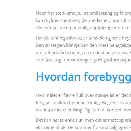
Noen har sterk emalje, lite småspising og få prob
kan skyldes spyttmengde, medisiner, tannstilling
råd nyttige, men personlig oppfølging er ofte de
Har du tannlegeskrekk, er terskelen gjerne høyere
Den strategien blir sjelden den mest behagelige.
omfattende behandling og unødvendig stress. 
som først og fremst trenger tydelig informasjon
Hvordan forebygge
Hvis målet er færre hull over mange år, er det 
Rengjør mellom tennene jevnlig. Begrens hvor of
munntørrhet eller ising. Og kom til kontroll med
Det kan høres enkelt ut, men det er nettopp en
ekstreme tiltak. De kommer fra små valg gjor