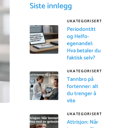
Siste innlegg
UKATEGORISERT
Periodontitt
og Helfo-
egenandel:
Hva betaler du
faktisk selv?
UKATEGORISERT
Tannbro på
fortenner: alt
du trenger å
vite
UKATEGORISERT
Attrisjon: Når