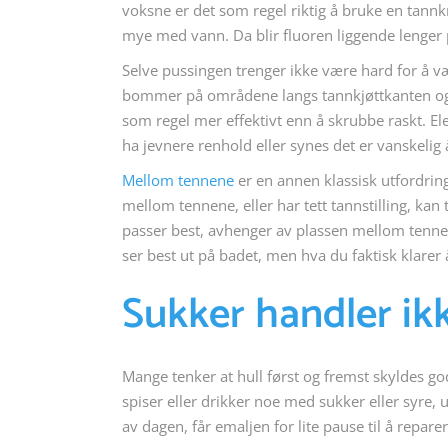
voksne er det som regel riktig å bruke en tannkr
mye med vann. Da blir fluoren liggende lenger 
Selve pussingen trenger ikke være hard for å være
bommer på områdene langs tannkjøttkanten og b
som regel mer effektivt enn å skrubbe raskt. El
ha jevnere renhold eller synes det er vanskelig
Mellom tennene
er en annen klassisk utfordring
mellom tennene, eller har tett tannstilling, k
passer best, avhenger av plassen mellom tennene
ser best ut på badet, men hva du faktisk klarer 
Sukker handler i
Mange tenker at hull først og fremst skyldes g
spiser eller drikker noe med sukker eller syre, 
av dagen, får emaljen for lite pause til å reparer