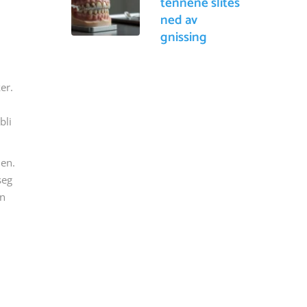
tennene slites
ned av
gnissing
er.
bli
jen.
seg
nn