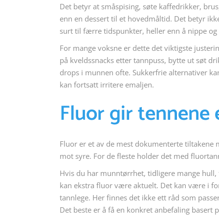
Det betyr at småspising, søte kaffedrikker, br
enn en dessert til et hovedmåltid. Det betyr ikk
surt til færre tidspunkter, heller enn å nippe 
For mange voksne er dette det viktigste justeri
på kveldssnacks etter tannpuss, bytte ut søt d
drops i munnen ofte. Sukkerfrie alternativer 
kan fortsatt irritere emaljen.
Fluor gir tennene 
Fluor er et av de mest dokumenterte tiltakene 
mot syre. For de fleste holder det med fluorta
Hvis du har munntørrhet, tidligere mange hull, 
kan ekstra fluor være aktuelt. Det kan være i fo
tannlege. Her finnes det ikke ett råd som passe
Det beste er å få en konkret anbefaling basert p