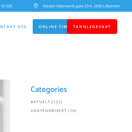
 92 535
Adolph tidemands gate 29 A, 2000 Lillestrøm
NTAKT OSS
ONLINE TIMEBESTILLING
TANNLEGEVAKT
Categories
AKTUELT
(122)
UKATEGORISERT
(16)