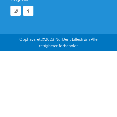
Opphavsrett©2023 NurDent Lillestrøm Alle
rettigheter forbeholdt