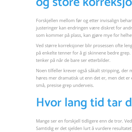
og store korreksj
Forskjellen mellom før og etter invisalign beha
justeringer kan endringen være diskret for andr
som kommer på plass, kan gjøre mye for helhet
Ved større korreksjoner blir prosessen ofte l
på enkelte tenner for å gi skinnene bedre grep
tenker på når de bare ser etterbilder.
Noen tilfeller krever også såkalt stripping, de
høres mer dramatisk ut enn det er, men det er et
små, presise grep underveis.
Hvor lang tid tar 
Mange ser en forskjell tidligere enn de tror. V
Samtidig er det sjelden lurt å vurdere resultatet 