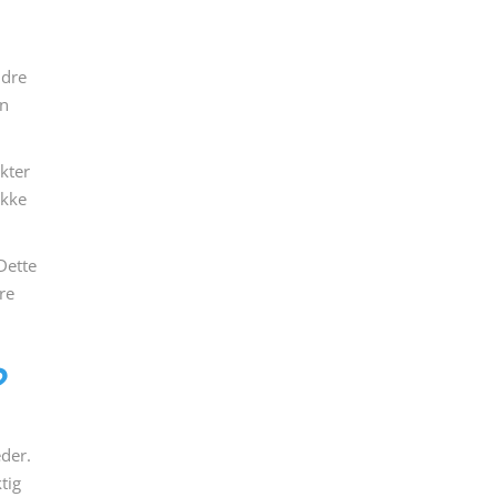
ndre
nn
kter
ikke
Dette
re
?
eder.
tig