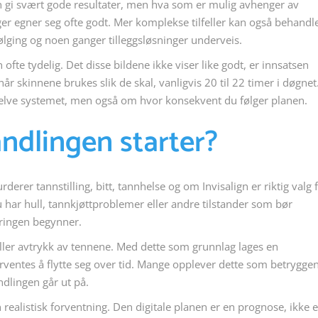
kan gi svært gode resultater, men hva som er mulig avhenger av
er egner seg ofte godt. Mer komplekse tilfeller kan også behandl
ølging og noen ganger tilleggsløsninger underveis.
 ofte tydelig. Det disse bildene ikke viser like godt, er innsatsen
r skinnene brukes slik de skal, vanligvis 20 til 22 timer i døgnet
 selve systemet, men også om hvor konsekvent du følger planen.
ndlingen starter?
derer tannstilling, bitt, tannhelse og om Invisalign er riktig valg 
u har hull, tannkjøttproblemer eller andre tilstander som bør
eringen begynner.
eller avtrykk av tennene. Med dette som grunnlag lages en
ventes å flytte seg over tid. Mange opplever dette som betrygge
ndlingen går ut på.
 realistisk forventning. Den digitale planen er en prognose, ikke 