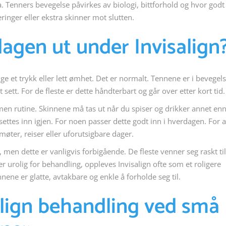
ma. Tenners bevegelse påvirkes av biologi, bittforhold og hvor godt
inger eller ekstra skinner mot slutten.
agen ut under Invisalign
 et trykk eller lett ømhet. Det er normalt. Tennene er i bevegels
sett. For de fleste er dette håndterbart og går over etter kort tid.
men rutine. Skinnene må tas ut når du spiser og drikker annet en
ettes inn igjen. For noen passer dette godt inn i hverdagen. For 
 møter, reiser eller uforutsigbare dager.
men dette er vanligvis forbigående. De fleste venner seg raskt til
er urolig for behandling, oppleves Invisalign ofte som et roligere
nnene er glatte, avtakbare og enkle å forholde seg til.
salign behandling ved små