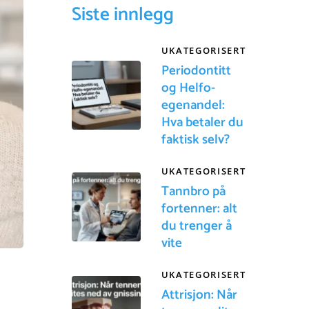
Siste innlegg
UKATEGORISERT
Periodontitt
og Helfo-
egenandel:
Hva betaler du
faktisk selv?
UKATEGORISERT
Tannbro på
fortenner: alt
du trenger å
vite
UKATEGORISERT
Attrisjon: Når