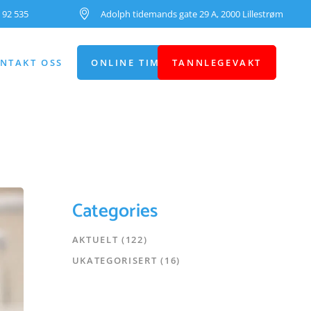
 92 535
Adolph tidemands gate 29 A, 2000 Lillestrøm
NTAKT OSS
ONLINE TIMEBESTILLING
TANNLEGEVAKT
Categories
AKTUELT
(122)
UKATEGORISERT
(16)