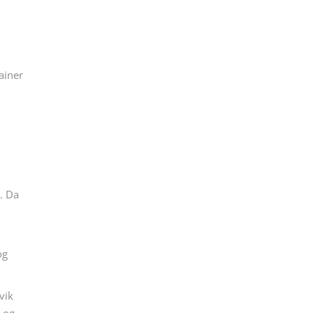
tainer
t. Da
og
vik