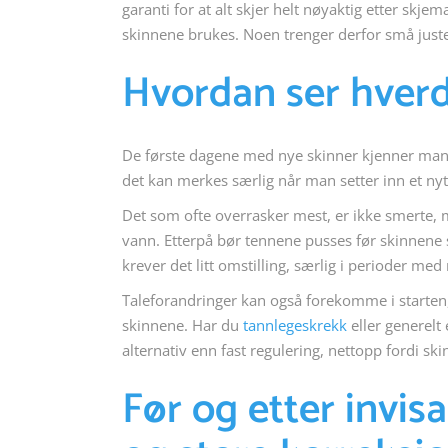
garanti for at alt skjer helt nøyaktig etter skje
skinnene brukes. Noen trenger derfor små juster
Hvordan ser hverd
De første dagene med nye skinner kjenner mange
det kan merkes særlig når man setter inn et nytt 
Det som ofte overrasker mest, er ikke smerte, 
vann. Etterpå bør tennene pusses før skinnene s
krever det litt omstilling, særlig i perioder med
Taleforandringer kan også forekomme i starten, 
skinnene. Har du
tannlegeskrekk
eller generelt 
alternativ enn fast regulering, nettopp fordi ski
Før og etter invi