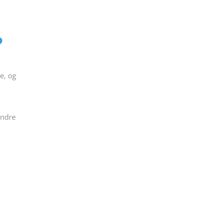
?
e, og
n
andre