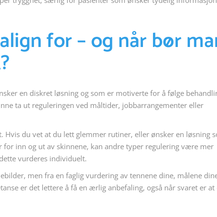
aper trygghet, særlig for pasienter som ønsker tydelig informasjo
align for – og når bør ma
t?
sker en diskret løsning og som er motiverte for å følge behandl
kunne ta ut reguleringen ved måltider, jobbarrangementer eller
vet. Hvis du vet at du lett glemmer rutiner, eller ønsker en løsning
r for inn og ut av skinnene, kan andre typer regulering være mer
ette vurderes individuelt.
ebilder, men fra en faglig vurdering av tennene dine, målene din
se er det lettere å få en ærlig anbefaling, også når svaret er at