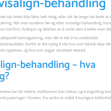
nvisalign-behandling
t når bittet ikke føles helt riktig, eller når de lenge har tenkt at 
gulering. Når man vurderer før og etter invisalign behandling, han
om komfort, funksjon og følelsen av å smile uten å tenke over det
tradisjonell tannregulering, men det er lett å ha urealistiske
uttresultatet. Derfor er det nyttig å vite hva som faktisk skjer før
is oppleves, og hva som avgjør resultatet etterpå.
align-behandling – hva
ig?
ennene kan bli rettere, mellomrom kan lukkes, og trangstilling kan
 justeringer i fronten. For andre er målet å korrigere bittforho