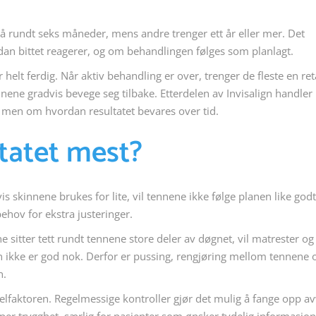
på rundt seks måneder, mens andre trenger ett år eller mer. Det
an bittet reagerer, og om behandlingen følges som planlagt.
yr helt ferdig. Når aktiv behandling er over, trenger de fleste en re
nene gradvis bevege seg tilbake. Etterdelen av Invisalign handler
l, men om hvordan resultatet bevares over tid.
ltatet mest?
is skinnene brukes for lite, vil tennene ikke følge planen like god
ehov for ekstra justeringer.
 sitter tett rundt tennene store deler av døgnet, vil matrester og
n ikke er god nok. Derfor er pussing, rengjøring mellom tennene 
n.
lfaktoren. Regelmessige kontroller gjør det mulig å fange opp av