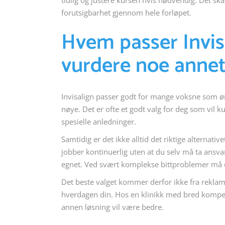
tidlig og justere kursen hvis nødvendig. Det sk
forutsigbarhet gjennom hele forløpet.
Hvem passer Invis
vurdere noe anne
Invisalign passer godt for mange voksne som øn
nøye. Det er ofte et godt valg for deg som vil 
spesielle anledninger.
Samtidig er det ikke alltid det riktige alternati
jobber kontinuerlig uten at du selv må ta ansva
egnet. Ved svært komplekse bittproblemer må d
Det beste valget kommer derfor ikke fra reklam
hverdagen din. Hos en klinikk med bred kompetan
annen løsning vil være bedre.