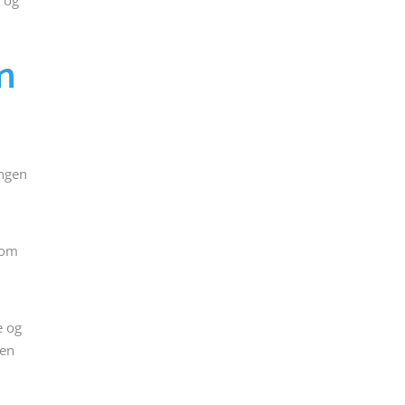
n og
n
ingen
 som
e og
 en