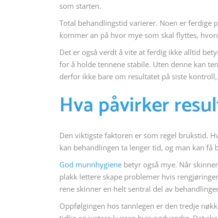
som starten.
Total behandlingstid varierer. Noen er ferdige 
kommer an på hvor mye som skal flyttes, hvord
Det er også verdt å vite at ferdig ikke alltid bet
for å holde tennene stabile. Uten denne kan ten
derfor ikke bare om resultatet på siste kontrol
Hva påvirker resu
Den viktigste faktoren er som regel brukstid. Hv
kan behandlingen ta lenger tid, og man kan få b
God munnhygiene
betyr også mye. Når skinnene
plakk lettere skape problemer hvis rengjøringe
rene skinner en helt sentral del av behandlinge
Oppfølgingen hos tannlegen er den tredje nøkke