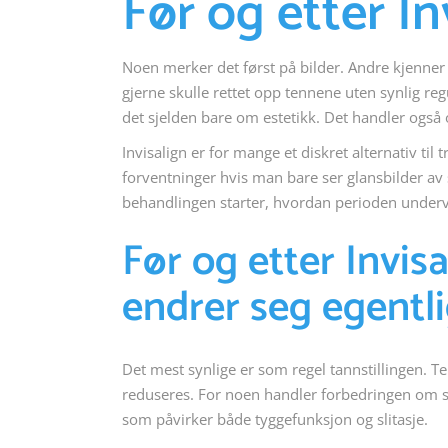
Før og etter I
Noen merker det først på bilder. Andre kjenner de
gjerne skulle rettet opp tennene uten synlig re
det sjelden bare om estetikk. Det handler også 
Invisalign er for mange et diskret alternativ til 
forventninger hvis man bare ser glansbilder av sl
behandlingen starter, hvordan perioden underve
Før og etter Invis
endrer seg egentl
Det mest synlige er som regel tannstillingen. T
reduseres. For noen handler forbedringen om små
som påvirker både tyggefunksjon og slitasje.