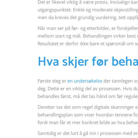
Det er likevel viktig å være presis. Invisalign 
utgangspunktet. Enkle og moderate skjevstilling
men da kreves det grundig vurdering, tett oppf
Når man ser på før- og etterbilder, er forskjellen
mellom start og mål. Behandlingen virker best nå
Resultatet er derfor ikke bare et spørsmål om
Hva skjer før beha
Første steg er
en undersøkelse
der tannlegen vur
deg. Dette er en viktig del av prosessen. Hvis d
behandles først, må det tas hånd om før regul
Deretter tas det som regel digitale skanninger 
behandlingsplan som viser hvordan tennene for
fordi man får et mer konkret bilde av hva beha
Samtidig er det lurt å gå inn i prosessen med en