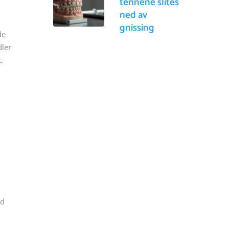
tennene slites
ned av
gnissing
de
dler
.
ld