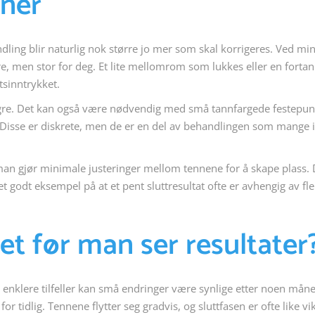
oner
ndling blir naturlig nok større jo mer som skal korrigeres. Ved mi
e, men stor for deg. Et lite mellomrom som lukkes eller en forta
sinntrykket.
engre. Det kan også være nødvendig med små tannfargede festepun
. Disse er diskrete, men de er en del av behandlingen som mange 
r man gjør minimale justeringer mellom tennene for å skape plass. 
 godt eksempel på at et pent sluttresultat ofte er avhengig av fle
det før man ser resultater
ed enklere tilfeller kan små endringer være synlige etter noen mån
for tidlig. Tennene flytter seg gradvis, og sluttfasen er ofte like vik