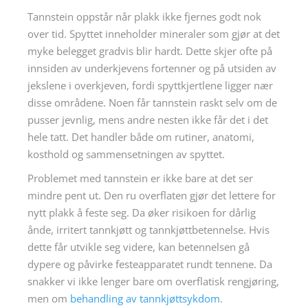
Tannstein oppstår når plakk ikke fjernes godt nok
over tid. Spyttet inneholder mineraler som gjør at det
myke belegget gradvis blir hardt. Dette skjer ofte på
innsiden av underkjevens fortenner og på utsiden av
jekslene i overkjeven, fordi spyttkjertlene ligger nær
disse områdene. Noen får tannstein raskt selv om de
pusser jevnlig, mens andre nesten ikke får det i det
hele tatt. Det handler både om rutiner, anatomi,
kosthold og sammensetningen av spyttet.
Problemet med tannstein er ikke bare at det ser
mindre pent ut. Den ru overflaten gjør det lettere for
nytt plakk å feste seg. Da øker risikoen for dårlig
ånde, irritert tannkjøtt og tannkjøttbetennelse. Hvis
dette får utvikle seg videre, kan betennelsen gå
dypere og påvirke festeapparatet rundt tennene. Da
snakker vi ikke lenger bare om overflatisk rengjøring,
men om
behandling av tannkjøttsykdom
.