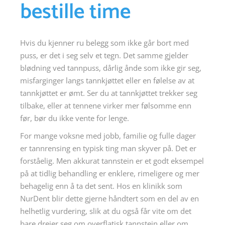
bestille time
Hvis du kjenner ru belegg som ikke går bort med
puss, er det i seg selv et tegn. Det samme gjelder
blødning ved tannpuss, dårlig ånde som ikke gir seg,
misfarginger langs tannkjøttet eller en følelse av at
tannkjøttet er ømt. Ser du at tannkjøttet trekker seg
tilbake, eller at tennene virker mer følsomme enn
før, bør du ikke vente for lenge.
For mange voksne med jobb, familie og fulle dager
er tannrensing en typisk ting man skyver på. Det er
forståelig. Men akkurat tannstein er et godt eksempel
på at tidlig behandling er enklere, rimeligere og mer
behagelig enn å ta det sent. Hos en klinikk som
NurDent blir dette gjerne håndtert som en del av en
helhetlig vurdering, slik at du også får vite om det
bare dreier seg om overflatisk tannstein eller om