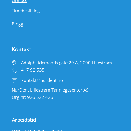
Om oss
Timebestilling
Blogg
Kontakt
Adolph tidemands gate 29 A, 2000 Lillestrøm
417 92 535
kontakt@nurdent.no
NurDent Lillestrøm Tannlegesenter AS
Org.nr: 926 522 426
Arbeidstid
Man – Fre: 07:30 – 20:00