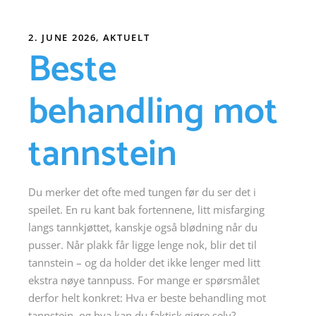
2. JUNE 2026
AKTUELT
Beste
behandling mot
tannstein
Du merker det ofte med tungen før du ser det i
speilet. En ru kant bak fortennene, litt misfarging
langs tannkjøttet, kanskje også blødning når du
pusser. Når plakk får ligge lenge nok, blir det til
tannstein – og da holder det ikke lenger med litt
ekstra nøye tannpuss. For mange er spørsmålet
derfor helt konkret: Hva er beste behandling mot
tannstein, og hva kan du faktisk gjøre selv?