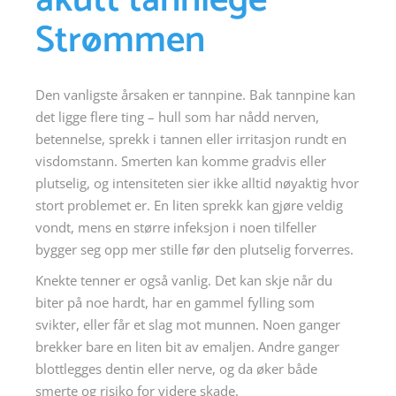
akutt tannlege
Strømmen
Den vanligste årsaken er tannpine. Bak tannpine kan
det ligge flere ting – hull som har nådd nerven,
betennelse, sprekk i tannen eller irritasjon rundt en
visdomstann. Smerten kan komme gradvis eller
plutselig, og intensiteten sier ikke alltid nøyaktig hvor
stort problemet er. En liten sprekk kan gjøre veldig
vondt, mens en større infeksjon i noen tilfeller
bygger seg opp mer stille før den plutselig forverres.
Knekte tenner er også vanlig. Det kan skje når du
biter på noe hardt, har en gammel fylling som
svikter, eller får et slag mot munnen. Noen ganger
brekker bare en liten bit av emaljen. Andre ganger
blottlegges dentin eller nerve, og da øker både
smerte og risiko for videre skade.