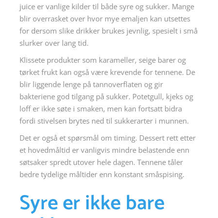
juice er vanlige kilder til både syre og sukker. Mange
blir overrasket over hvor mye emaljen kan utsettes
for dersom slike drikker brukes jevnlig, spesielt i små
slurker over lang tid.
Klissete produkter som karameller, seige barer og
tørket frukt kan også være krevende for tennene. De
blir liggende lenge på tannoverflaten og gir
bakteriene god tilgang på sukker. Potetgull, kjeks og
loff er ikke søte i smaken, men kan fortsatt bidra
fordi stivelsen brytes ned til sukkerarter i munnen.
Det er også et spørsmål om timing. Dessert rett etter
et hovedmåltid er vanligvis mindre belastende enn
søtsaker spredt utover hele dagen. Tennene tåler
bedre tydelige måltider enn konstant småspising.
Syre er ikke bare